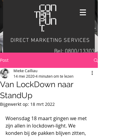
DIRECT MARKETING SERVICES
Bel: 0800/13303
Post
Mieke Cailliau
14 mei 2020
4 minuten om te lezen
Van LockDown naar
StandUp
Bijgewerkt op:
18 mrt 2022
Woensdag 18 maart gingen we met 
zijn allen in lockdown-light. We 
konden bij de pakken blijven zitten, 