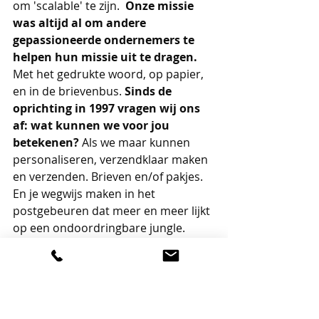
om 'scalable' te zijn.  
Onze missie 
was altijd al om andere 
gepassioneerde ondernemers te 
helpen hun missie uit te dragen. 
Met het gedrukte woord, op papier, 
en in de brievenbus. 
Sinds de 
oprichting in 1997 vragen wij ons 
af: wat kunnen we voor jou 
betekenen?
 Als we maar kunnen 
personaliseren, verzendklaar maken 
en verzenden. Brieven en/of pakjes. 
En je wegwijs maken in het 
postgebeuren dat meer en meer lijkt 
op een ondoordringbare jungle.
Voor wat we bij Contrapunt doen, 
vragen we een eerlijke prijs. Die is 
misschien iets hoger dan bij de 
concullega die prijsbreker wil zijn. 