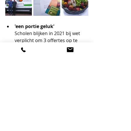
'een portie geluk'
Scholen blijken in 2021 bij wet 
verplicht om 3 offertes op te 
vragen. Dat is een meevaller! Als 
een aanbieder zich spontaan 
meldt via de post als een 
betrouwbare partij, dan is dat 
voor de school zeer handig! 
Deze nieuwe maatregel van de 
overheid heeft onmiskenbaar 
een bijkomende positieve 
invloed gehad op de resultaten. 
Ook hulp nodig om te schakelen van 
digitale communicatie naar papieren 
communicatie? Melissa en Mieke 