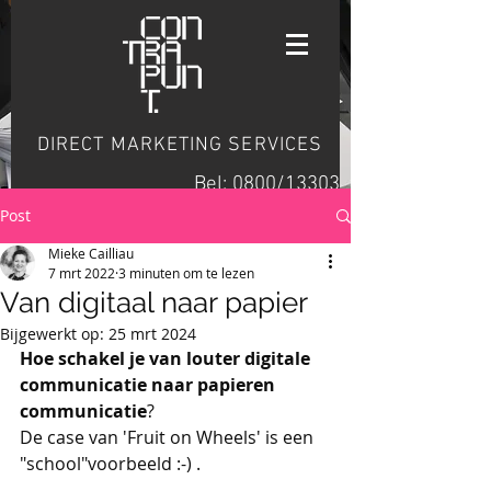
DIRECT MARKETING SERVICES
Bel: 0800/13303
Post
Mieke Cailliau
7 mrt 2022
3 minuten om te lezen
Van digitaal naar papier
Bijgewerkt op:
25 mrt 2024
Hoe schakel je van louter digitale 
communicatie naar papieren 
communicatie
? 
De case van 'Fruit on Wheels' is een 
"school"voorbeeld :-) . 