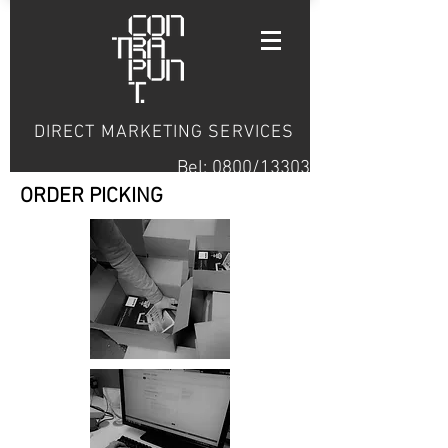
DIRECT MARKETING SERVICES
Bel: 0800/13303
ORDER PICKING