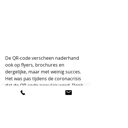
De QR-code verscheen naderhand 
ook op flyers, brochures en 
dergelijke, maar met weinig succes. 
Het was pas tijdens de coronacrisis 
dat de QR-code populair werd. Denk 
maar aan de horecasector die uit 
vrees voor besmetting geen 
menukaarten meer op tafel legde 
maar een QR-code die de consument 
moest scannen om de menukaart te 
zien. Velen geraakten vertrouwd met 